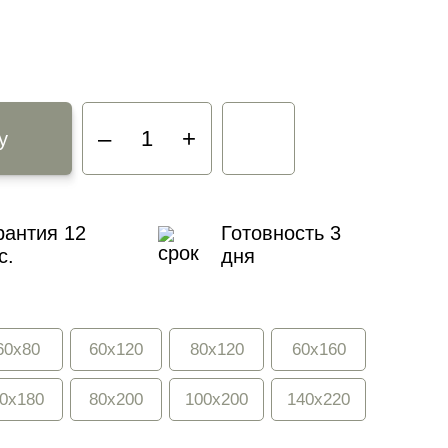
–
+
у
рантия 12
Готовность
3
с.
дня
60x80
60x120
80x120
60x160
0x180
80x200
100x200
140x220