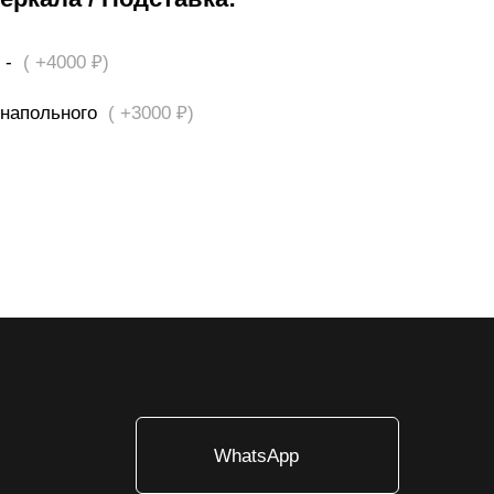
т -
( +4000 ₽)
 напольного
( +3000 ₽)
WhatsApp