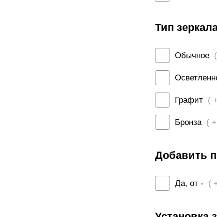
Тип зеркала
Обычное
Осветлен
Графит
( 
Бронза
( 
Добавить п
Да, от -
( 
Установка з