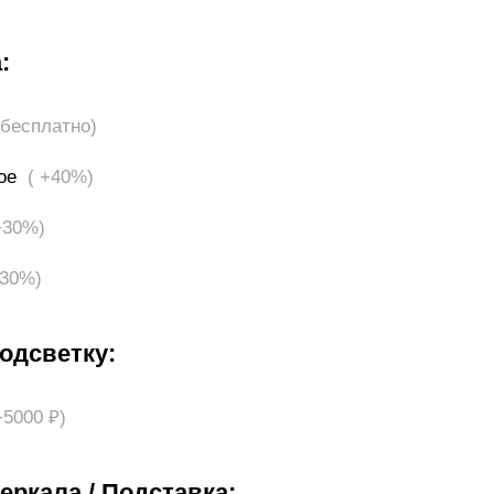
:
(бесплатно)
ное
( +40%)
+30%)
+30%)
одсветку:
+5000 ₽)
еркала / Подставка: