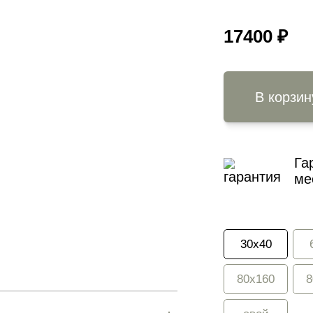
17400
₽
В корзин
Га
ме
30x40
80x160
8